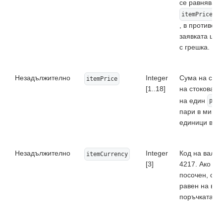
се равнява н
itemPrice *
, в противен
заявката ще
с грешка.
Незадължително
Integer
Сума на сто
itemPrice
[1..18]
на стоковата
на един
pos
пари в мини
единици вал
Незадължително
Integer
Код на валут
itemCurrency
[3]
4217. Ако не
посочен, се 
равен на вал
поръчката.