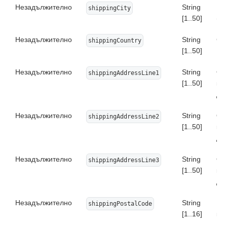
Незадължително
String
Гр
shippingCity
[1..50]
(от
Незадължително
String
Ст
shippingCountry
[1..50]
Незадължително
String
Ос
shippingAddressLine1
[1..50]
кли
дос
Незадължително
String
Ос
shippingAddressLine2
[1..50]
кли
дос
Незадължително
String
Ос
shippingAddressLine3
[1..50]
кли
дос
Незадължително
String
По
shippingPostalCode
[1..16]
кли