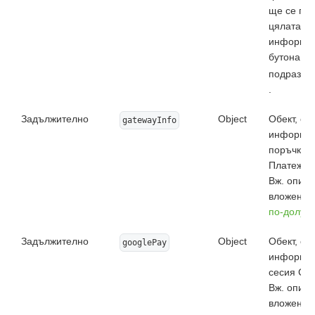
ще се пок
цялата с
информац
бутона. П
подразби
.
Задължително
Object
Обект, с
gatewayInfo
информац
поръчка в
Платежна
Вж. описа
вложенит
по-долу
.
Задължително
Object
Обект, с
googlePay
информац
сесия Goo
Вж. описа
вложенит