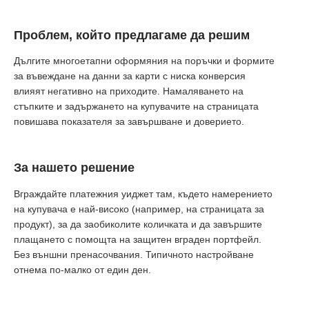
Проблем, който предлагаме да решим
Дългите многоетапни оформяния на поръчки и формите
за въвеждане на данни за карти с ниска конверсия
влияят негативно на приходите. Намаляването на
стъпките и задържането на купувачите на страницата
повишава показателя за завършване и доверието.
За нашето решение
Вграждайте платежния уиджет там, където намерението
на купувача е най-високо (например, на страницата за
продукт), за да заобиколите количката и да завършите
плащането с помощта на защитен вграден портфейл.
Без външни пренасочвания. Типичното настройване
отнема по-малко от един ден.