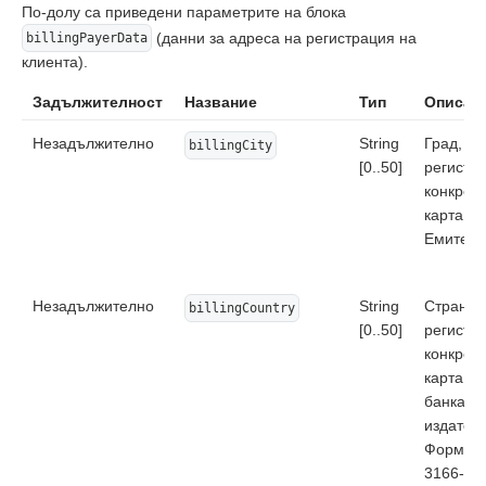
По-долу са приведени параметрите на блока
(данни за адреса на регистрация на
billingPayerData
клиента).
Задължителност
Название
Тип
Описан
Незадължително
String
Град,
billingCity
[0..50]
регистр
конкрет
карта в 
Емитент.
Незадължително
String
Страна,
billingCountry
[0..50]
регистр
конкрет
карта на
банката-
издател.
Формат:
3166-1 (