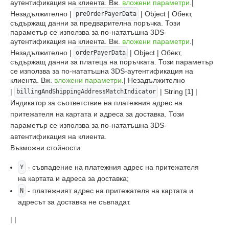
аутентификация на клиента. Вж.
вложени параметри
.|
Незадължително |
| Object | Обект,
preOrderPayerData
съдържащ данни за предварителна поръчка. Този
параметър се използва за по-нататъшна 3DS-
аутентификация на клиента. Вж.
вложени параметри
.|
Незадължително |
| Object | Обект,
orderPayerData
съдържащ данни за платеца на поръчката. Този параметър
се използва за по-нататъшна 3DS-аутентификация на
клиента. Вж.
вложени параметри
.| Незадължително
|
| String [1] |
billingAndShippingAddressMatchIndicator
Индикатор за съответствие на платежния адрес на
притежателя на картата и адреса за доставка. Този
параметър се използва за по-нататъшна 3DS-
автентификация на клиента.
Възможни стойности:
- съвпадение на платежния адрес на притежателя
Y
на картата и адреса за доставка;
- платежният адрес на притежателя на картата и
N
адресът за доставка не съвпадат.
| |