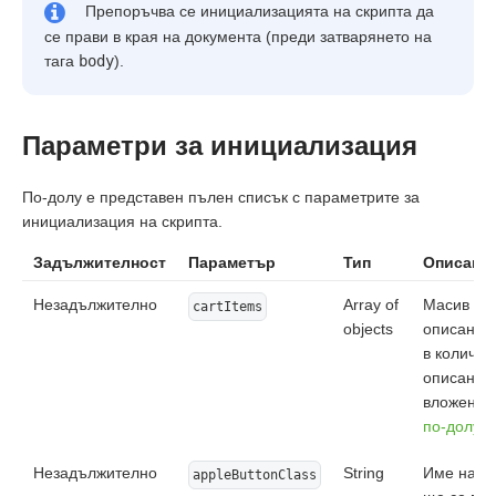
Препоръчва се инициализацията на скрипта да
      googlePay: {

        environment: "TEST",

се прави в края на документа (преди затварянето на
      },

тага
body
).
    });

  });

</script>
Параметри за инициализация
По-долу е представен пълен списък с параметрите за
инициализация на скрипта.
Задължителност
Параметър
Тип
Описани
Незадължително
Array of
Масив от 
cartItems
objects
описание 
в количка
описание
вложенит
по-долу
.
Незадължително
String
Име на кл
appleButtonClass