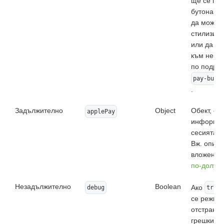
ще се пос
бутона ap
да може д
стилизир
или да се
към него.
по подра
pay-butt
.
Задължително
Object
Обект, с
applePay
информац
сесията н
Вж. описа
вложенит
по-долу
.
Незадължително
Boolean
Ако
debug
true
се режим 
отстраняв
грешки, п