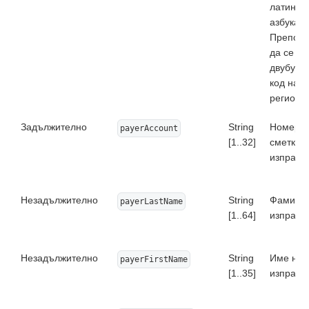
латинск
азбука.
Препор
да се п
двубукв
код на щ
региона.
Задължително
String
Номер н
payerAccount
[1..32]
сметкат
изпраща
Незадължително
String
Фамилия
payerLastName
[1..64]
изпраща
Незадължително
String
Име на
payerFirstName
[1..35]
изпраща