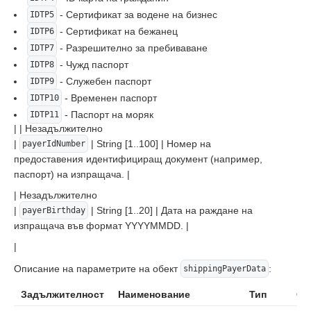
- Сертификат за водене на бизнес
IDTP5
- Сертификат на бежанец
IDTP6
- Разрешително за пребиваване
IDTP7
- Чужд паспорт
IDTP8
- Служебен паспорт
IDTP9
- Временен паспорт
IDTP10
- Паспорт на моряк
IDTP11
| | Незадължително
|
| String [1..100] | Номер на
payerIdNumber
предоставения идентифициращ документ (например,
паспорт) на изпращача. |
| Незадължително
|
| String [1..20] | Дата на раждане на
payerBirthday
изпращача във формат YYYYMMDD. |
|
Описание на параметрите на обект
:
shippingPayerData
Задължителност
Наименование
Тип
Оп