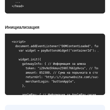
  ...

</head>
Инициализация
<script>

  document.addEventListener("DOMContentLoaded", function (
    var widget = payButtonsWidget("containerId"); // къде
    widget.init({

      gatewayInfo: { // Информация за шлюза

        token: "i29v9o5hkmuv2590l7661p9vcu", // Токен на 
        amount: 852300, // Сума на поръчката в стотинки (
        returnUrl: "http\:\/\/yourwebsite.com\/success.ht
        merchantLogin: "buttonApple",

      },

      applePay: { // Информация за ApplePay сесия

        merchantId: "yourwebsite.com", // идентификатор н
      },
