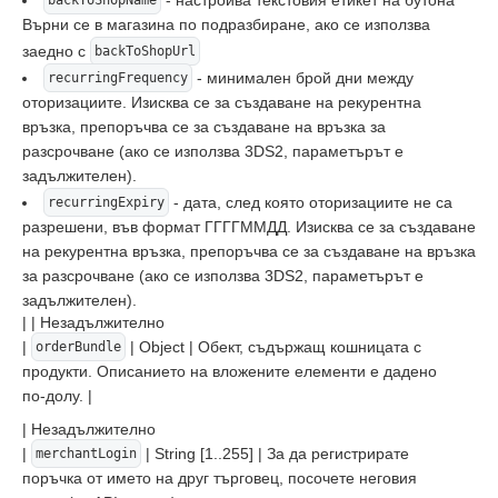
Върни се в магазина по подразбиране, ако се използва
заедно с
backToShopUrl
- минимален брой дни между
recurringFrequency
оторизациите. Изисква се за създаване на рекурентна
връзка, препоръчва се за създаване на връзка за
разсрочване (ако се използва 3DS2, параметърът е
задължителен).
- дата, след която оторизациите не са
recurringExpiry
разрешени, във формат ГГГГММДД. Изисква се за създаване
на рекурентна връзка, препоръчва се за създаване на връзка
за разсрочване (ако се използва 3DS2, параметърът е
задължителен).
| | Незадължително
|
| Object | Обект, съдържащ кошницата с
orderBundle
продукти. Описанието на вложените елементи е дадено
по-долу. |
| Незадължително
|
| String [1..255] | За да регистрирате
merchantLogin
поръчка от името на друг търговец, посочете неговия