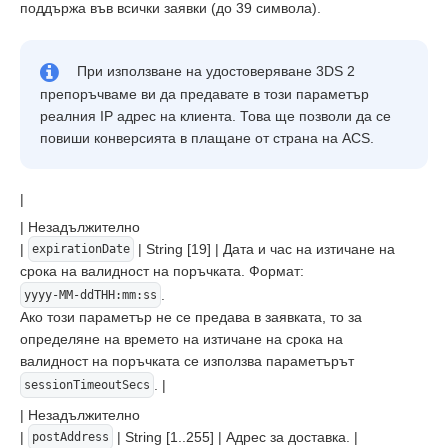
поддържа във всички заявки (до 39 символа).
При използване на удостоверяване 3DS 2
препоръчваме ви да предавате в този параметър
реалния IP адрес на клиента. Това ще позволи да се
повиши конверсията в плащане от страна на ACS.
|
| Незадължително
|
| String [19] | Дата и час на изтичане на
expirationDate
срока на валидност на поръчката. Формат:
.
yyyy-MM-ddTHH:mm:ss
Ако този параметър не се предава в заявката, то за
определяне на времето на изтичане на срока на
валидност на поръчката се използва параметърът
. |
sessionTimeoutSecs
| Незадължително
|
| String [1..255] | Адрес за доставка. |
postAddress