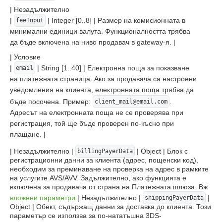
| Незадължително
|
| Integer [0..8] | Размер на комисионната в
feeInput
минимални единици валута. Функционалността трябва
да бъде включена на ниво продавач в gateway-я. |
| Условие
|
| String [1..40] | Електронна поща за показване
email
на платежната страница. Ако за продавача са настроени
уведомления на клиента, електронната поща трябва да
бъде посочена. Пример:
.
client_mail@email.com
Адресът на електронната поща не се проверява при
регистрация, той ще бъде проверен по-късно при
плащане. |
| Незадължително |
| Object | Блок с
billingPayerData
регистрационни данни за клиента (адрес, пощенски код),
необходим за преминаване на проверка на адрес в рамките
на услугите AVS/AVV. Задължително, ако функцията е
включена за продавача от страна на Платежната шлюза. Вж
вложени параметри
.| Незадължително |
|
shippingPayerData
Object | Обект, съдържащ данни за доставка до клиента. Този
параметър се използва за по-нататъшна 3DS-