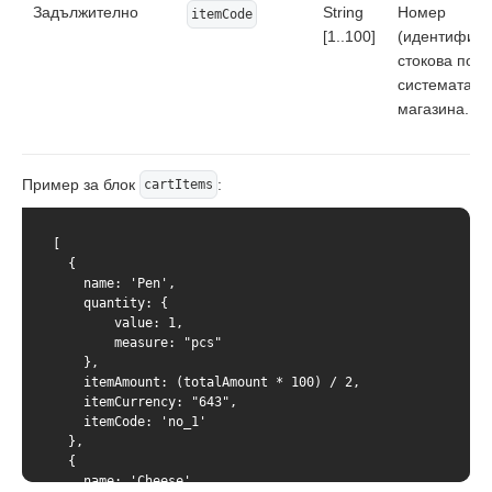
Задължително
String
Номер
itemCode
[1..100]
(идентифика
стокова пози
системата н
магазина.
Пример за блок
:
cartItems
[

  {

    name: 'Pen',

    quantity: {

        value: 1,

        measure: "pcs"

    },

    itemAmount: (totalAmount * 100) / 2,

    itemCurrency: "643",

    itemCode: 'no_1'

  },

  {

    name: 'Cheese',
