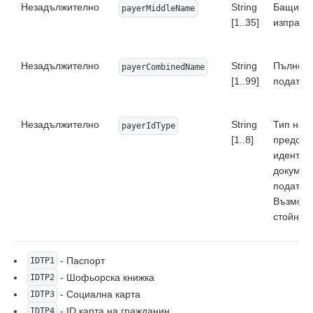
Незадължително
String
Бащино 
payerMiddleName
[1..35]
изпраща
Незадължително
String
Пълно и
payerCombinedName
[1..99]
подател
Незадължително
String
Тип на
payerIdType
[1..8]
предост
иденти
докумен
подател
Възмож
стойност
- Паспорт
IDTP1
- Шофьорска книжка
IDTP2
- Социална карта
IDTP3
- ID карта на гражданин
IDTP4