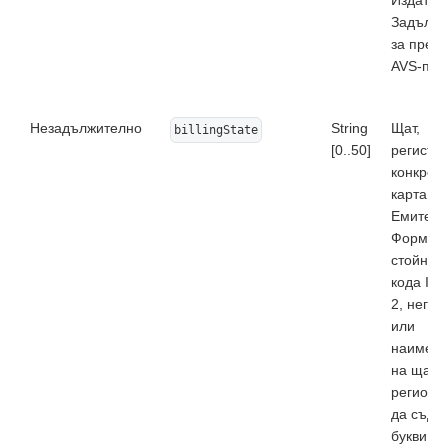
Задължи
за пред
AVS-про
Незадължително
String
Щат,
billingState
[0..50]
регистр
конкрет
карта в 
Емитент.
Формат:
стойност
кода ISO
2, негов
или
наимено
на щата
региона
да съдъ
букви са