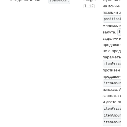
itemAmount
[1..12]
на всички ст
позиции за 
positionId
минимални 
валута.
item
задължителе
предаване, 
не е предад
параметъръ
. 
itemPrice
противен сл
предаването
н
itemAmount
изисква. Ако 
заявката се 
и двата пар
и
itemPrice
,
itemAmount
т
itemAmount