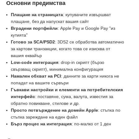
Основни предимства
Плащане на страницата
: купувачите извършват
плащане, без да напускат вашия сайт
Вградени портфейли
: Apple Pay и Google Pay "из
кутията"
Готово за SCA/PSD2
: 3DS2 се обработва автоматично
за картови транзакции, когато това се изисква от
вашия еквайър
Low-code интеграция
: drop-in скрипт (бързо
свързващ скрипт), минимална конфигурация
Намален обхват на PCI
: данните за карти никога не
попадат на вашите сървъри
Гъвкави настройки и елементи на потребителския
интерфейс
: поставяне, сума, валута, известия за
обратно повикване, стилове и др.
Просто потвърждение на домейн Apple
: стъпка по
стъпка зареждане на един файл
Бърз процес на интеграция
: по-малко от 1 ден