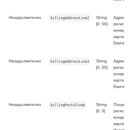
Незадължително
String
Адрес,
billingAddressLine2
[0..50]
регистр
конкрет
карта в 
Емитент.
Незадължително
String
Адрес,
billingAddressLine3
[0..50]
регистр
конкрет
карта в 
Емитент.
Незадължително
String
Пощенск
billingPostalCode
[0..9]
регистр
конкрет
карта в 
Издател