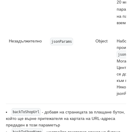
20 мину
параме
на пар
взема п
Незадължително
Object
Набор о
jsonParams
произво
jsonPa
Могат д
Център,
се допъ
към под
Някои 
jsonPar
- добавя на страницата за плащане бутон,
backToShopUrl
който ще върне притежателя на картата на URL-адреса
предаден в този параметър
- настройва текстовия етикет на бутона
backToShopName