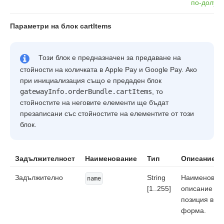
по-долу
.
Параметри на блок cartItems
Този блок е предназначен за предаване на
стойности на количката в Apple Pay и Google Pay. Ако
при инициализация също е предаден блок
gatewayInfo.orderBundle.cartItems
, то
стойностите на неговите елементи ще бъдат
презаписани със стойностите на елементите от този
блок.
Задължителност
Наименование
Тип
Описание
Задължително
String
Наименован
name
[1..255]
описание на
позиция в с
форма.