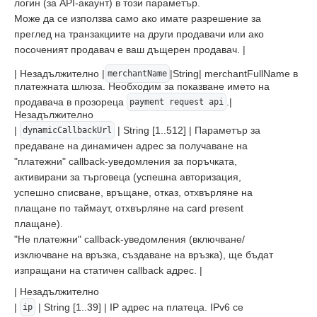
логин (за API-акаунт) в този параметър.
Може да се използва само ако имате разрешение за
преглед на транзакциите на други продавачи или ако
посоченият продавач е ваш дъщерен продавач. |
| Незадължително |
|String| merchantFullName в
merchantName
платежната шлюза. Необходим за показване името на
продавача в прозореца
.|
payment request api
Незадължително
|
| String [1..512] | Параметър за
dynamicCallbackUrl
предаване на динамичен адрес за получаване на
"платежни" callback-уведомления за поръчката,
активирани за търговеца (успешна авторизация,
успешно списване, връщане, отказ, отхвърляне на
плащане по таймаут, отхвърляне на card present
плащане).
"Не платежни" callback-уведомления (включване/
изключване на връзка, създаване на връзка), ще бъдат
изпращани на статичен callback адрес. |
| Незадължително
|
| String [1..39] | IP адрес на платеца. IPv6 се
ip