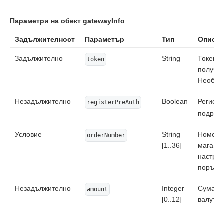
    quantity: {

        value: 1.4,

Параметри на обект gatewayInfo
        measure: "kg"

    },

Задължителност
Параметър
Тип
Описан
    itemAmount: (totalAmount * 100) / 2,

    itemCurrency: "643",

Задължително
    itemCode: 'no_2'

String
Токен н
token
  }

получи 
]
Необхо
Незадължително
Boolean
Регистр
registerPreAuth
подраз
Условие
String
Номер н
orderNumber
[1..36]
магазин
настрой
поръчка
Незадължително
Integer
Сума н
amount
[0..12]
валута 