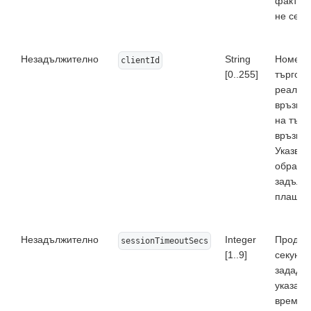
факта, 
не се м
Незадължително
String
Номер н
clientId
[0..255]
търгове
реализ
връзкит
на търг
връзки.
Указван
обработ
задължи
плащан
Незадължително
Integer
Продълж
sessionTimeoutSecs
[1..9]
секунди
зададен
указана
времето