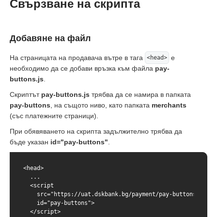
Свързване на скрипта
Добавяне на файл
На страницата на продавача вътре в тага
е
<head>
необходимо да се добави връзка към файла
pay-
buttons.js
.
Скриптът
pay-buttons.js
трябва да се намира в папката
pay-buttons
, на същото ниво, като папката
merchants
(със платежните страници).
При обявяването на скрипта задължително трябва да
бъде указан
id="pay-buttons"
.
<head>

  ...

  <script

    src="https://uat.dskbank.bg/payment/pay-buttons/pay-b
    id="pay-buttons">

  </script>
