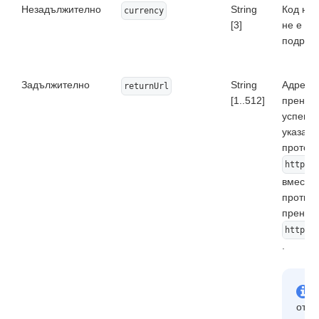
Незадължително
String
Код на 
currency
[3]
не е по
подразб
Задължително
String
Адрес, 
returnUrl
[1..512]
пренасо
успешн
указан 
протоко
https:
вместо
противе
пренасо
https:
.
отно