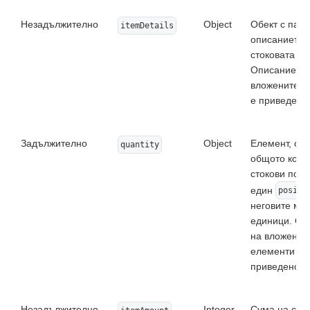
Незадължително
Object
Обект с пар
itemDetails
описанието 
стоковата по
Описанието 
вложените е
е приведено 
Задължително
Object
Елемент, оп
quantity
общото коли
стокови пози
един
positi
неговите ме
единици. Оп
на вложенит
елементи е
приведено п
Незадължително
Integer
Сума на сто